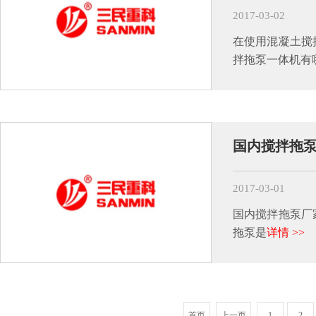
2017-03-02
在使用混凝土搅
拌拖泵一体机有
国内搅拌拖
2017-03-01
国内搅拌拖泵厂
拖泵是
详情 >>
首页
上一页
1
2