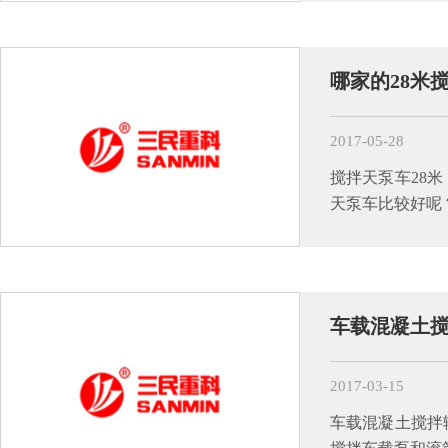
哪家的28米
2017-05-28
搅拌天泵车28
天泵车比较好呢
车载混凝土
2017-03-15
车载混凝土搅拌