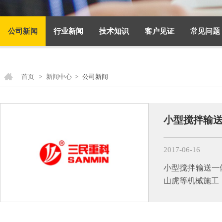
公司新闻
行业新闻
技术知识
客户见证
常见问题
首页
>
新闻中心
>
公司新闻
小型搅拌输
2017-06-16
小型搅拌输送一
山虎等机械施工