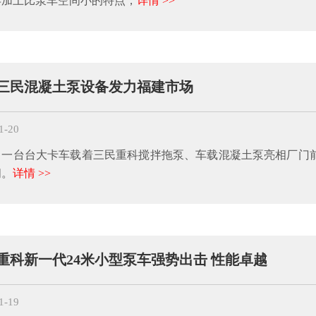
再加上比泵车空间小的特点，
详情 >>
三民混凝土泵设备发力福建市场
1-20
，一台台大卡车载着三民重科搅拌拖泵、车载混凝土泵亮相厂门
阅。
详情 >>
重科新一代24米小型泵车强势出击 性能卓越
1-19