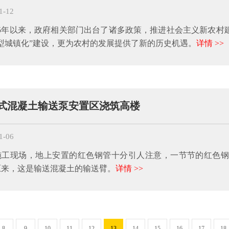
1-12
05年以来，政府相关部门出台了诸多政策，推进社会主义新农村
新型城镇化”建设，更为农村的发展提供了新的历史机遇。
详情 >>
式混凝土输送泵安置区浇筑高楼
1-06
施工现场，地上安置的红色钢管十分引人注意，一节节的红色
原来，这是输送混凝土的输送臂。
详情 >>
8
9
10
11
12
13
14
15
16
17
18