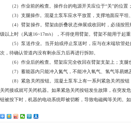
（2）作业前的检查。操作台的电源开关应位于“关”的位
（3）支腿操作。混凝土泵车应水平放置，支撑地面应平坦
（4）臂架操作。臂架由折叠状态伸展或收回时，必须按照
级以上时（风速16~17m/s），不得使用臂架。臂架不能用于起
（5）泵送作业。当开始或停止泵送时，应与在末端软管处
次，待确认管道内没有剩余压力后再进行拆卸。
（6）作业后的检查。臂架应完全收回在臂架支架上；支腿
（7）蓄能器内只能冲入氮气，不能冲入氧气、氢气等易燃
（8）紧急关闭按钮。混凝土泵车上有一系列紧急关闭按钮
关闭接或就可关闭机器。如果紧急关闭按钮发生故障，在突发危
钮被按下时，机器的电动系统即被切断，导致电磁阀等关闭。如